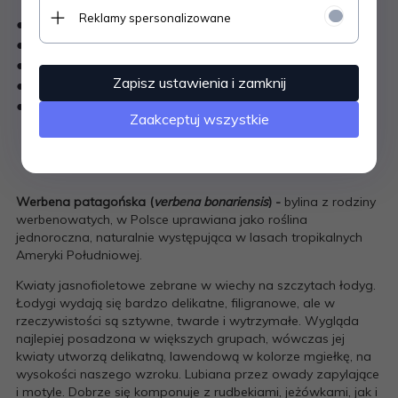
Reklamy spersonalizowane
● filigranowe niebieskie kwiaty
● bardzo wczesna
● odporna na upały, miododajna
Zapisz ustawienia i zamknij
● idealna na rabaty i wiejskie ogrody
● wersja do donic wysokość około 60 cm
Zaakceptuj wszystkie
Werbena patagońska (
verbena bonariensis
) -
bylina z rodziny
werbenowatych, w Polsce uprawiana jako roślina
jednoroczna, naturalnie występująca w lasach tropikalnych
Ameryki Południowej.
Kwiaty jasnofioletowe zebrane w wiechy na szczytach łodyg.
Łodygi wydają się bardzo delikatne, filigranowe, ale w
rzeczywistości są sztywne, twarde i wytrzymałe. Wygląda
najlepiej posadzona w większych grupach, wówczas jej
kwiaty utworzą delikatną, lawendową w kolorze mgiełkę, na
wysokości naszego wzroku. Lubiana przez owady zapylające
i motyle. Dobrze się komponuje z rudbekiami, jeżówkami, jak i