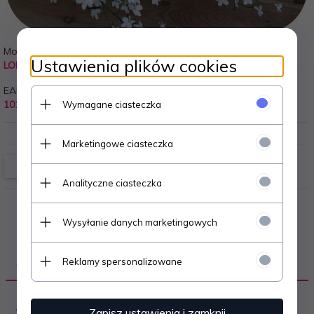
Model:
Cena jednostkowa:
Ustawienia plików cookies
LOB-ER
7.50 PLN
EAN:
10154014
Wymagane ciasteczka
Marketingowe ciasteczka
Analityczne ciasteczka
Wysyłanie danych marketingowych
Reklamy spersonalizowane
OPIS PRODUKTU
● jednoroczna roślina dekoracyjna, zakwitająca
Zapisz ustawienia i zamknij