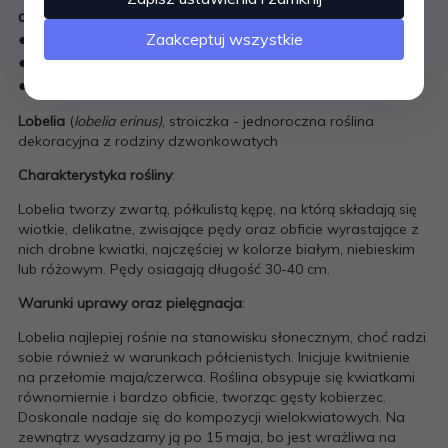
drobnymi, białymi kwiatkami
Zaakceptuj wszystkie
● pokrój kulisty, zwieszający
● odporna na upały
● idealna na rabaty i balkony
Lobelia
(
lobelia erinus)
, stroiczka - jednoroczna roślina
dekoracyjna z rodziny dzwonkowatych
Charakterystyka rośliny
:
Lobelia tworzy zwartą, półkulistą kępę, na którą składają się
wiotkie, delikatne, zwisające pędy oraz obficie wyrastające z
nich drobne kwiatki, najczęściej w kolorze białym, niebieskim
lub różowym. Pędy osiagają długość 30-40 cm.
Warunki uprawy oraz pielęgnacja
:
Lobelia najlepiej rośnie na stanowisku słonecznym, choć radzi
sobie również w warunkach półcienistych. Inicjuje kwitnienie
na przełomie maja/czerwca. Roślina obsypuje się kwiatkami
równomiernie i bardzo obficie, tworząc gęsty kobierzec.
Doskonale nadaje się do kompozycji wielokwiatowych. Na
zewnątrz wysadzamy ją po 15 maja, bo jest wrażliwa na